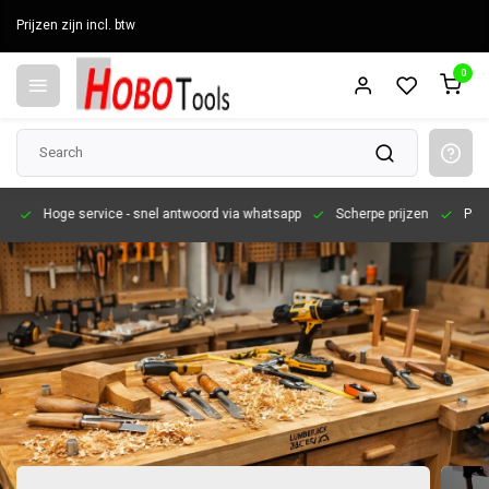
Prijzen zijn incl. btw
0
en
Hoge service
- snel antwoord via whatsapp
Scherpe prijzen
Pers
Professioneel gereedschap voor