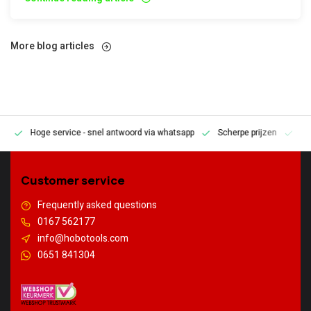
More blog articles
Hoge service
- snel antwoord via whatsapp
Scherpe prijzen
Pe
en
Customer service
Frequently asked questions
0167 562177
info@hobotools.com
0651 841304