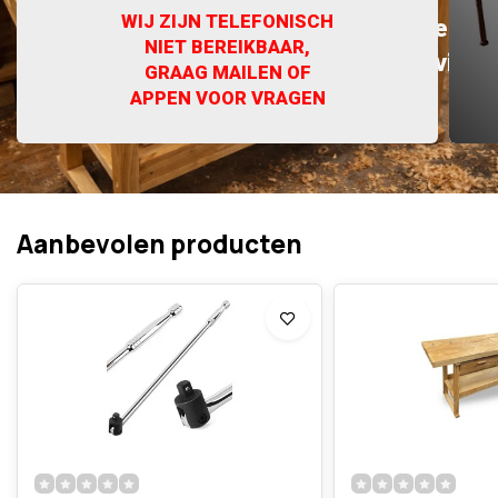
WIJ ZIJN TELEFONISCH
vakmensen en ervaren doe-het-zelvers.
NIET BEREIKBAAR,
Kwaliteit, kennis en persoonlijke service
GRAAG MAILEN OF
sinds 1992.
APPEN VOOR VRAGEN
Aanbevolen producten