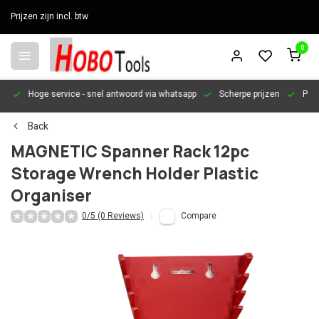
Prijzen zijn incl. btw
0
en
Hoge service
- snel antwoord via whatsapp
Scherpe prijzen
Pers
Back
MAGNETIC Spanner Rack 12pc
Storage Wrench Holder Plastic
Organiser
0/5 (0 Reviews)
Compare