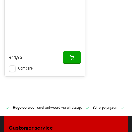
€11,95
Compare
Hoge service
- snel antwoord via whatsapp
Scherpe prijzen
Pe
en
Customer service