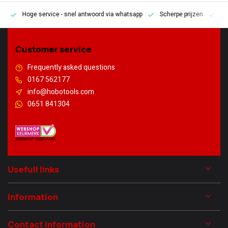
Hoge service
- snel antwoord via whatsapp
Scherpe prijzen
Pe
en
Customer service
Frequently asked questions
0167 562177
info@hobotools.com
0651 841304
Usefull links
Information
Contact information