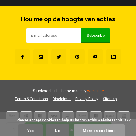
Hou me op de hoogte van acties
Subscribe
© Hobotools.nl
- Theme made by
Webdinge
Terms & Conditions
Disclaimer
Privacy Policy
Sitemap
            Please accept cookies to help us improve this website Is this OK?

Add to cart
Yes
No
More on cookies »