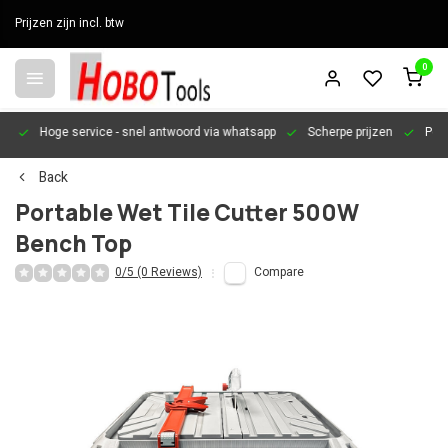
Prijzen zijn incl. btw
0
en
Hoge service
- snel antwoord via whatsapp
Scherpe prijzen
Pers
Back
Portable Wet Tile Cutter 500W
Bench Top
0/5 (0 Reviews)
Compare