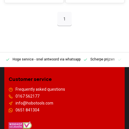
1
Hoge service
- snel antwoord via whatsapp
Scherpe prijzen
Pe
en
Customer service
Frequently asked questions
0167 562177
info@hobotools.com
0651 841304