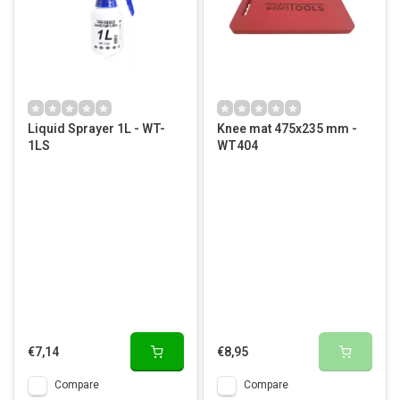
Liquid Sprayer 1L - WT-
Knee mat 475x235 mm -
1LS
WT404
€7,14
€8,95
Compare
Compare