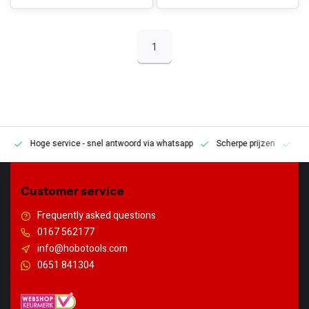
1
Hoge service
- snel antwoord via whatsapp
Scherpe prijzen
Pe
en
Customer service
Frequently asked questions
0167 562177
info@hobotools.com
0651 841304