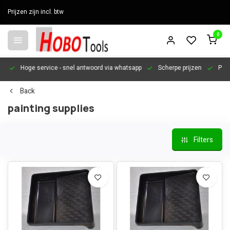
Prijzen zijn incl. btw
0
en
Hoge service
- snel antwoord via whatsapp
Scherpe prijzen
Pers
Back
painting supplies
Filters