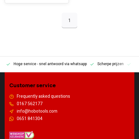
1
Hoge service
- snel antwoord via whatsapp
Scherpe prijzen
Pe
en
Customer service
Frequently asked questions
0167 562177
info@hobotools.com
0651 841304