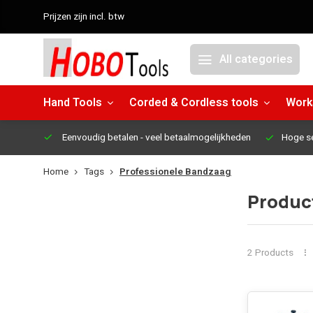
Prijzen zijn incl. btw
All categories
Hand Tools
Corded & Cordless tools
Work
Eenvoudig betalen
- veel betaalmogelijkheden
Hoge s
Home
Tags
Professionele Bandzaag
Produc
2 Products