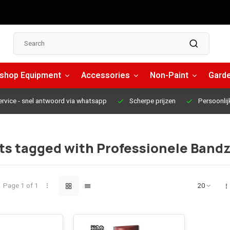
shop Equipment
Accessories
Non-Paint
Garde
ervice
- snel antwoord via whatsapp
Scherpe prijzen
Persoonlij
ts tagged with Professionele Band
Page 1 of 1