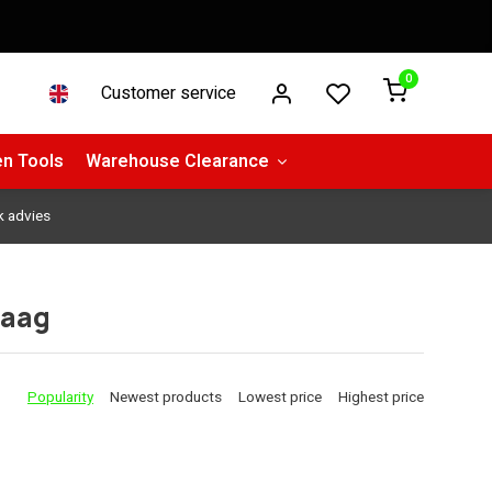
0
Customer service
n Tools
Warehouse Clearance
k advies
zaag
Popularity
Newest products
Lowest price
Highest price