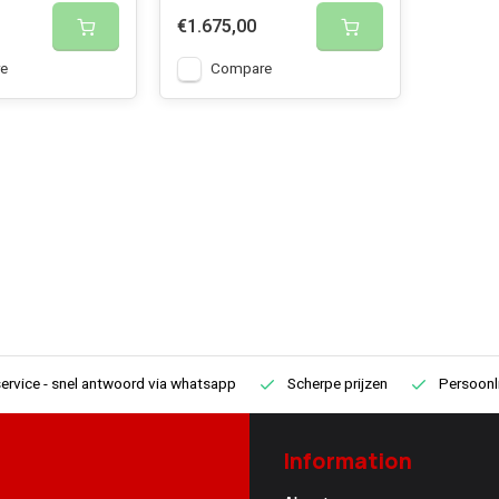
€1.675,00
e
Compare
ervice
- snel antwoord via whatsapp
Scherpe prijzen
Persoonli
Information