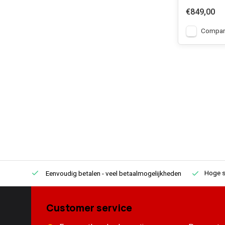
€849,00
Compar
Hoge s
Eenvoudig betalen
- veel betaalmogelijkheden
Customer service