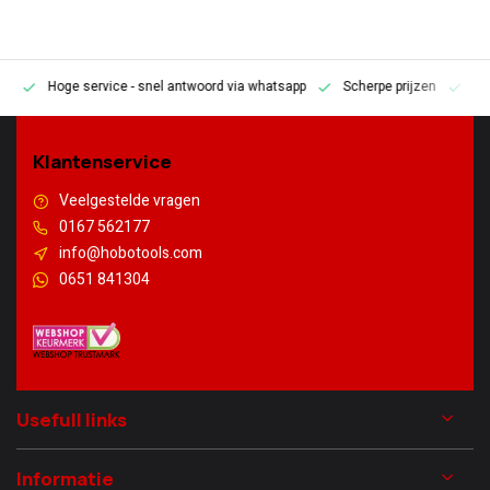
Hoge service
- snel antwoord via whatsapp
Scherpe prijzen
Pe
en
Klantenservice
Veelgestelde vragen
0167 562177
info@hobotools.com
0651 841304
Usefull links
Informatie