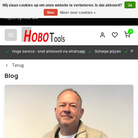
Wij slaan cookies op om onze website te verbeteren. Is dat akkoord?
Ja
Nee
Meer over cookies »
Prijzen zijn incl. btw
0
en
Hoge service
- snel antwoord via whatsapp
Scherpe prijzen
Pers
Terug
Blog