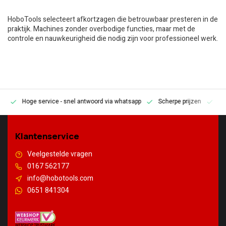
HoboTools selecteert afkortzagen die betrouwbaar presteren in de
praktijk. Machines zonder overbodige functies, maar met de
controle en nauwkeurigheid die nodig zijn voor professioneel werk.
Hoge service
- snel antwoord via whatsapp
Scherpe prijzen
Pe
en
Klantenservice
Veelgestelde vragen
0167 562177
info@hobotools.com
0651 841304