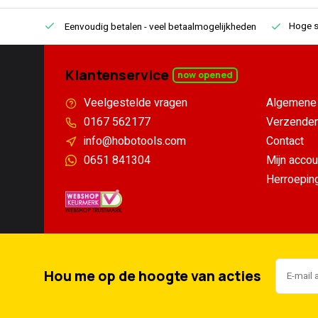
Hoge s
Eenvoudig betalen
- veel betaalmogelijkheden
Klantenservice
now opened
Veelgestelde vragen
Algemene 
0167 562177
Verzenden
info@hobotools.com
Contact
0651 841304
Mijn accou
Herroepin
Hou me op de hoogte van acties