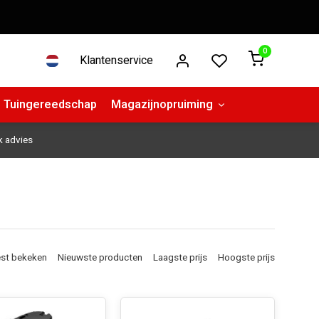
0
Klantenservice
Tuingereedschap
Magazijnopruiming
k advies
st bekeken
Nieuwste producten
Laagste prijs
Hoogste prijs