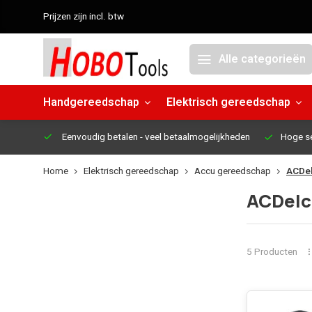
Prijzen zijn incl. btw
Alle categorieën
Handgereedschap
Elektrisch gereedschap
Eenvoudig betalen
- veel betaalmogelijkheden
Hoge s
Home
Elektrisch gereedschap
Accu gereedschap
ACDe
ACDelc
5 Producten