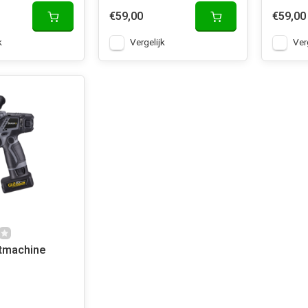
€59,00
€59,00
k
Vergelijk
Ver
stmachine