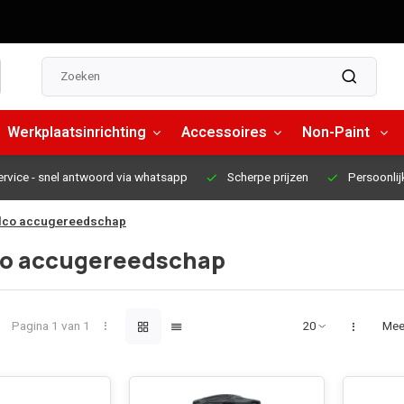
Werkplaatsinrichting
Accessoires
Non-Paint
ervice
- snel antwoord via whatsapp
Scherpe prijzen
Persoonlij
lco accugereedschap
o accugereedschap
Pagina 1 van 1
Mee