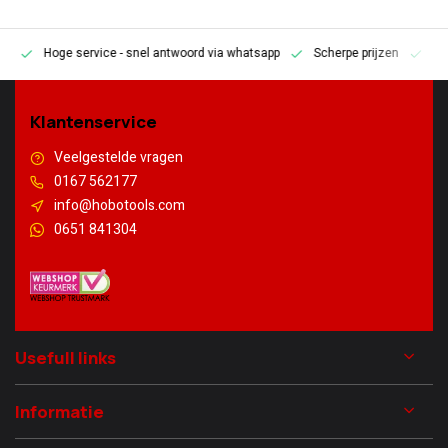
Hoge service
- snel antwoord via whatsapp
Scherpe prijzen
Pe
en
Klantenservice
Veelgestelde vragen
0167 562177
info@hobotools.com
0651 841304
Usefull links
Informatie