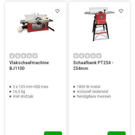
Vlakschaafmachine
Schaafbank PT254 -
BJ1100
254mm
2 x 153 mm HSS mes
1800 W motor
16,5 kg
inclusief onderstel
met stofzak
herslijpbare messen