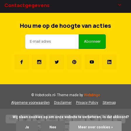
Contactgegevens
Hou me op de hoogte van acties
Abonneer
© Hobotools.nl
- Theme made by
Webdinge
Algemene voorwaarden
Disclaimer
Privacy Policy
Sitemap
            Wij slaan cookies op om onze website te verbeteren. Is dat akkoord?

Ja
Nee
Meer over cookies »