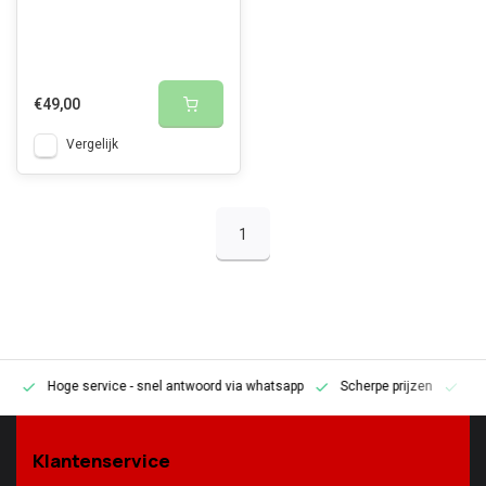
€49,00
Vergelijk
1
Hoge service
- snel antwoord via whatsapp
Scherpe prijzen
Pe
en
Klantenservice