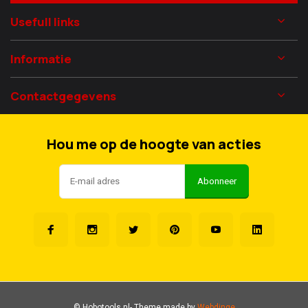
Usefull links
Informatie
Contactgegevens
Hou me op de hoogte van acties
Abonneer
© Hobotools.nl
- Theme made by
Webdinge