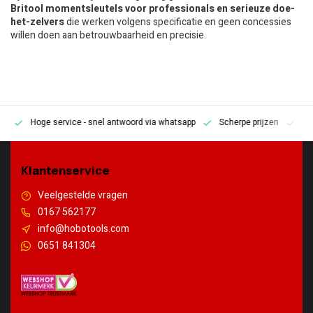
Britool momentsleutels voor professionals en serieuze doe-
het-zelvers
die werken volgens specificatie en geen concessies
willen doen aan betrouwbaarheid en precisie.
Hoge service
- snel antwoord via whatsapp
Scherpe prijzen
Pe
en
Klantenservice
Veelgestelde vragen
0167 562177
info@hobotools.com
0651 841304