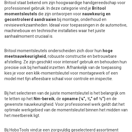
Britool staat bekend om zijn hoogwaardige handgereedschap voor
professioneel gebruik. In deze categorie vind je
Britool
momentsleutels
die zijn ontworpen voor
nauwkeurig en
gecontroleerd aandraaien
bij montage, onderhoud en
revisiewerkzaamheden. Ideaal voor toepassingen in de automotive,
machinebouw en technische installaties waar het juiste
aanhaalmoment cruciaal is.
Britool momentsleutels onderscheiden zich door hun
hoge
meetnauwkeurigheid
, robuuste constructie en betrouwbare
afstelling. Ze zijn geschikt voor intensief gebruik en behouden hun
precisie ook bij herhaald inzetten. Afhankelijk van de toepassing
kies je voor een klik-momentsleutel voor montagewerk of een
model met fijn afleesbare schaal voor controle en inspectie.
Bij het selecteren van de juiste momentsleutel is het belangrijk om
te letten op het
Nm-bereik
, de
opname (¼”, ⅜” of ½”)
en de
gewenste nauwkeurigheid. Voor professioneel werk geldt dat het
optimale werkgebied van de momentsleutel binnen het midden van
het meetbereik ligt.
Bij HoboTools vind je een zorgvuldig geselecteerd assortiment