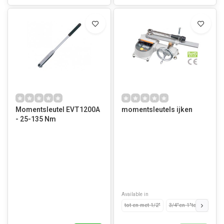
Momentsleutel EVT1200A
momentsleutels ijken
- 25-135 Nm
Available in
tot en met 1/2"
3/4"en 1"tot 1000 Nm