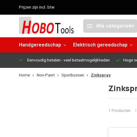
Prijzen zijn incl. btw
Alle categorieën
Handgereedschap
Elektrisch gereedschap
Eenvoudig betalen
- veel betaalmogelijkheden
Hoge s
Home
Non-Paint
Spuitbussen
Zinkspray
Zinksp
1 Producten