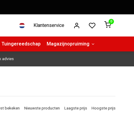
0
Klantenservice
Tuingereedschap
Magazijnopruiming
k advies
st bekeken
Nieuwste producten
Laagste prijs
Hoogste prijs