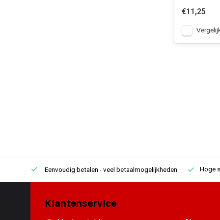
€11,25
Vergelij
Hoge s
Eenvoudig betalen
- veel betaalmogelijkheden
Klantenservice