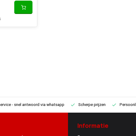
k
ervice
- snel antwoord via whatsapp
Scherpe prijzen
Persoonli
Informatie