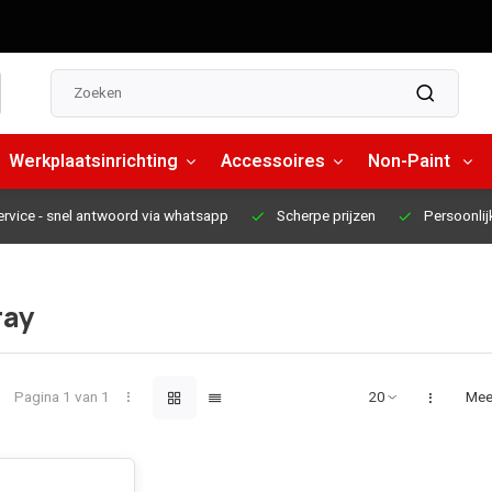
Werkplaatsinrichting
Accessoires
Non-Paint
ervice
- snel antwoord via whatsapp
Scherpe prijzen
Persoonlij
ray
Pagina 1 van 1
Mee