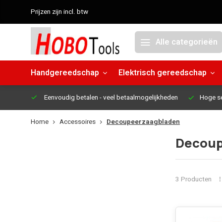
Prijzen zijn incl. btw
Alle categorieën
Handgereedschap
Elektrisch gereedschap
Eenvoudig betalen
- veel betaalmogelijkheden
Hoge s
Home
Accessoires
Decoupeerzaagbladen
Decoup
3 Producten