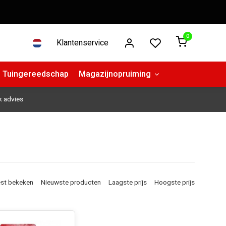
0
Klantenservice
Tuingereedschap
Magazijnopruiming
k advies
st bekeken
Nieuwste producten
Laagste prijs
Hoogste prijs