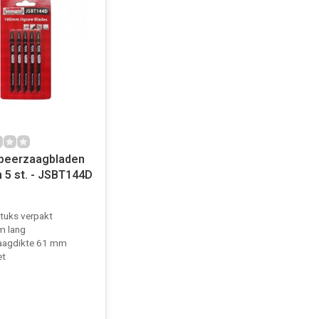
peerzaagbladen
n 5 st. - JSBT144D
stuks verpakt
 lang
aagdikte 61 mm
et