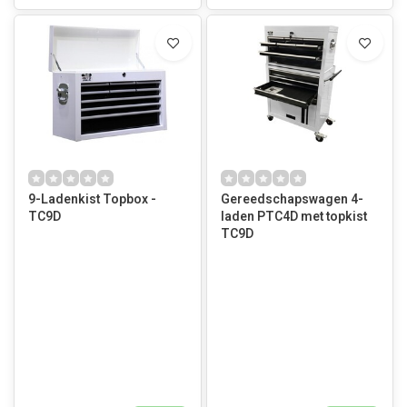
9-Ladenkist Topbox -
Gereedschapswagen 4-
TC9D
laden PTC4D met topkist
TC9D