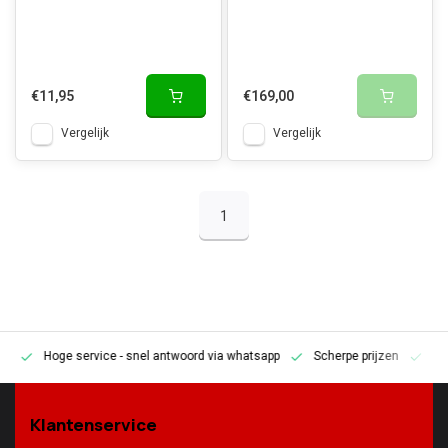
€11,95
€169,00
Vergelijk
Vergelijk
1
Hoge service
- snel antwoord via whatsapp
Scherpe prijzen
Pe
en
Klantenservice