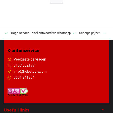
Hoge service
- snel antwoord via whatsapp
Scherpe prijzen
Pe
en
Klantenservice
Veelgestelde vragen
0167 562177
info@hobotools.com
0651 841304
Usefull links