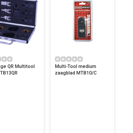
ige QR Multitool
Multi-Tool medium
t | MTB13QR
zaagblad MTB10/C