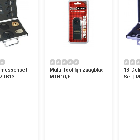
l messenset
Multi-Tool fijn zaagblad
13-Del
 MTB13
MTB10/F
Se