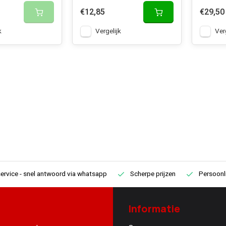
€12,85
€29,50
k
Vergelijk
Ver
ervice
- snel antwoord via whatsapp
Scherpe prijzen
Persoonli
Informatie