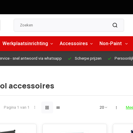
Werkplaatsinrichting
Accessoires
Non-Paint
ervice
- snel antwoord via whatsapp
Scherpe prijzen
Persoonlij
ol accessoires
Pagina 1 van 1
Mee