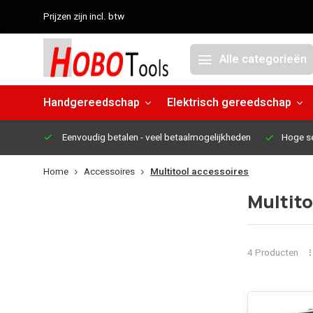
Prijzen zijn incl. btw
Alle categorieën
Handgereedschap
Elektrisch gereedschap
Eenvoudig betalen
- veel betaalmogelijkheden
Hoge s
Home
Accessoires
Multitool accessoires
Multito
4 Producten