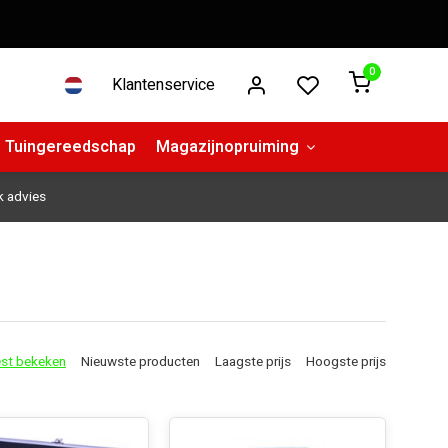
0
Klantenservice
Tuingereedschap
Magazijnopruiming
k advies
st bekeken
Nieuwste producten
Laagste prijs
Hoogste prijs