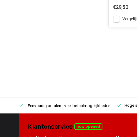
€29,50
Vergelij
Hoge s
Eenvoudig betalen
- veel betaalmogelijkheden
Klantenservice
now opened