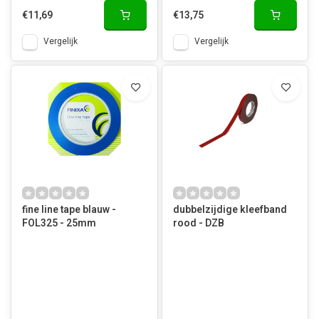
€11,69
€13,75
Vergelijk
Vergelijk
fine line tape blauw -
dubbelzijdige kleefband
FOL325 - 25mm
rood - DZB