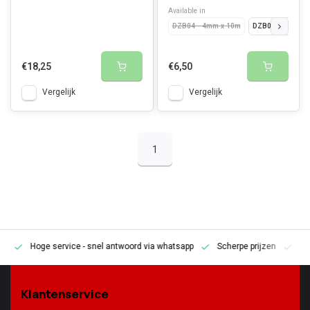
Available in
DZB04 - 4mm x 10m
DZB06 - 6mm x 
€18,25
€6,50
Vergelijk
Vergelijk
1
Hoge service
- snel antwoord via whatsapp
Scherpe prijzen
Pe
en
Klantenservice