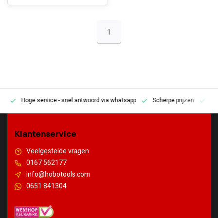
1
Hoge service
- snel antwoord via whatsapp
Scherpe prijzen
Pe
en
Klantenservice
Veelgestelde vragen
0167 562177
info@hobotools.com
0651 841304