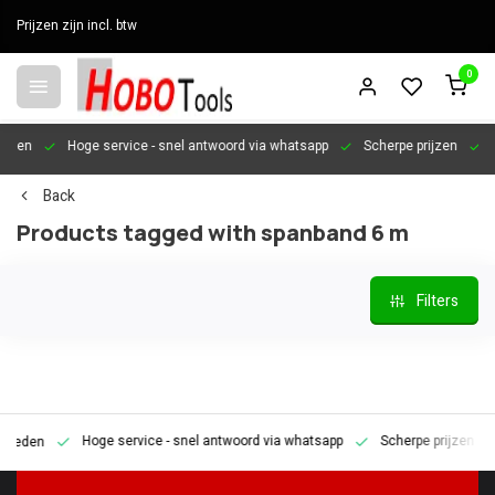
Prijzen zijn incl. btw
0
en
Hoge service
- snel antwoord via whatsapp
Scherpe prijzen
Pers
Back
Products tagged with spanband 6 m
Filters
Hoge service
- snel antwoord via whatsapp
Scherpe prijzen
Pe
den