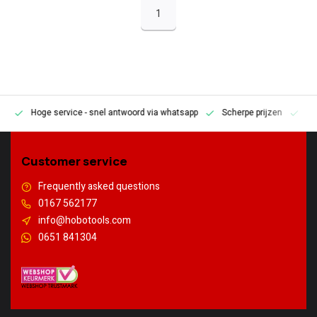
1
Hoge service
- snel antwoord via whatsapp
Scherpe prijzen
Pe
en
Customer service
Frequently asked questions
0167 562177
info@hobotools.com
0651 841304