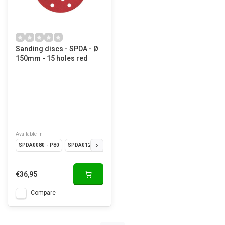
Sanding discs - SPDA - Ø
150mm - 15 holes red
Available in
SPDA0080 - P80
SPDA0120 - P120
SPDA0180 - P180
SPDA0220 - P220
€36,95
Compare