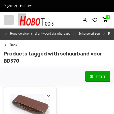
Prijzen zijn incl. btw
0
en
Hoge service
- snel antwoord via whatsapp
Scherpe prijzen
Pers
Back
Products tagged with schuurband voor
BD370
Filters