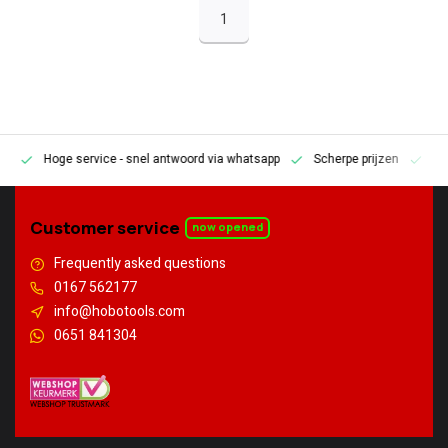
1
Hoge service
- snel antwoord via whatsapp
Scherpe prijzen
Pe
en
Customer service
now opened
Frequently asked questions
0167 562177
info@hobotools.com
0651 841304