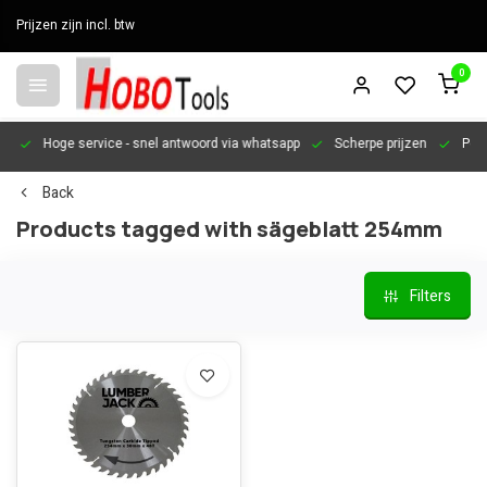
Prijzen zijn incl. btw
0
en
Hoge service
- snel antwoord via whatsapp
Scherpe prijzen
Pers
Back
Products tagged with sägeblatt 254mm
Filters