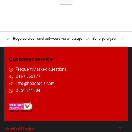
Hoge service
- snel antwoord via whatsapp
Scherpe prijzen
Pe
en
Customer service
Frequently asked questions
0167 562177
info@hobotools.com
0651 841304
Usefull links