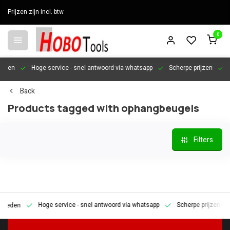
Prijzen zijn incl. btw
0
en
Hoge service
- snel antwoord via whatsapp
Scherpe prijzen
Pers
Back
Products tagged with ophangbeugels
Filters
Hoge service
- snel antwoord via whatsapp
Scherpe prijzen
Pe
den