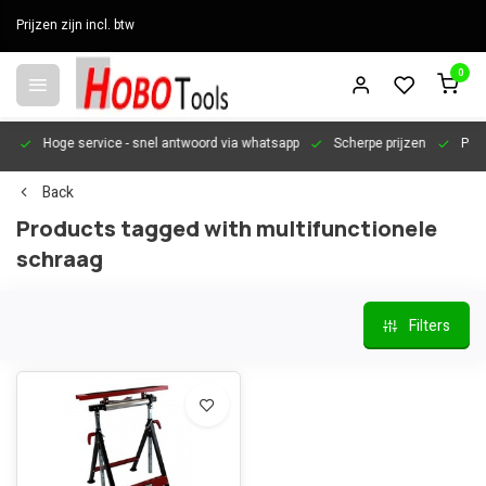
Prijzen zijn incl. btw
0
en
Hoge service
- snel antwoord via whatsapp
Scherpe prijzen
Pers
Back
Products tagged with multifunctionele
schraag
Filters