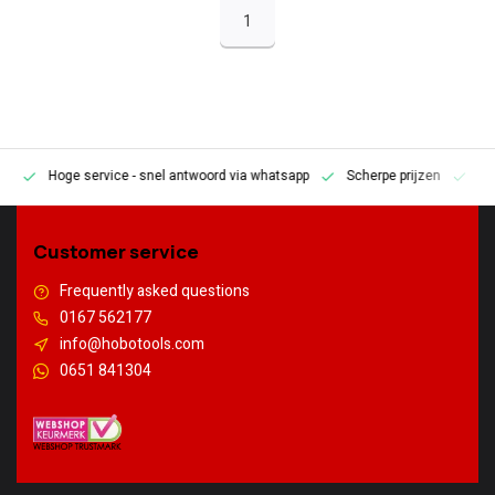
1
Hoge service
- snel antwoord via whatsapp
Scherpe prijzen
Pe
en
Customer service
Frequently asked questions
0167 562177
info@hobotools.com
0651 841304