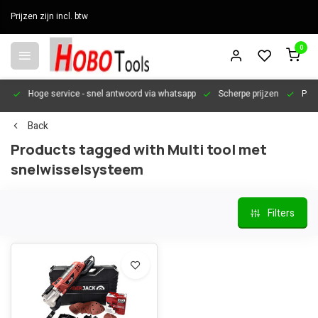
Prijzen zijn incl. btw
0
en
Hoge service
- snel antwoord via whatsapp
Scherpe prijzen
Pers
Back
Products tagged with Multi tool met
snelwisselsysteem
Filters