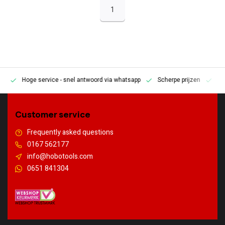
1
Hoge service
- snel antwoord via whatsapp
Scherpe prijzen
Pe
en
Customer service
Frequently asked questions
0167 562177
info@hobotools.com
0651 841304