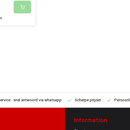
e
ervice
- snel antwoord via whatsapp
Scherpe prijzen
Persoonli
Information