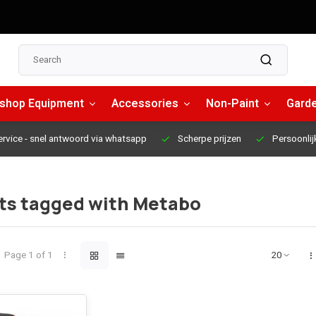
shop Equipment
Accessories
Non-Paint
Garde
ervice
- snel antwoord via whatsapp
Scherpe prijzen
Persoonlij
ts tagged with Metabo
Page 1 of 1