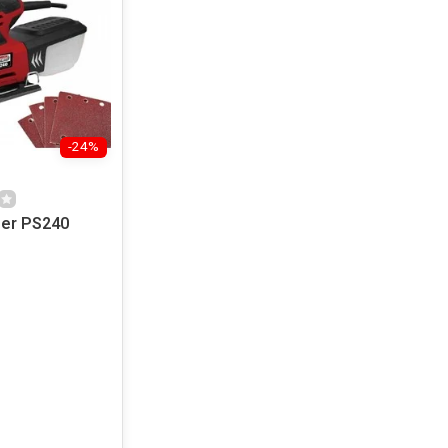
-24%
er PS240