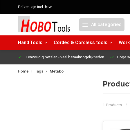
Prijzen zijn incl. btw
All categories
Hand Tools
Corded & Cordless tools
Work
Eenvoudig betalen
- veel betaalmogelijkheden
Hoge s
Home
Tags
Metabo
Produc
1 Products