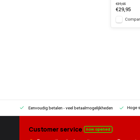
€39,65
€29,95
Compar
Hoge s
Eenvoudig betalen
- veel betaalmogelijkheden
Customer service
now opened