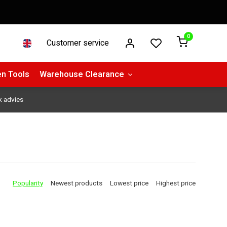
0
Customer service
n Tools
Warehouse Clearance
k advies
Popularity
Newest products
Lowest price
Highest price