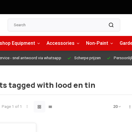
shop Equipment
Accessories
Non-Paint
Garde
ervice
- snel antwoord via whatsapp
Scherpe prijzen
Persoonlij
s tagged with lood en tin
Page 1 of 1