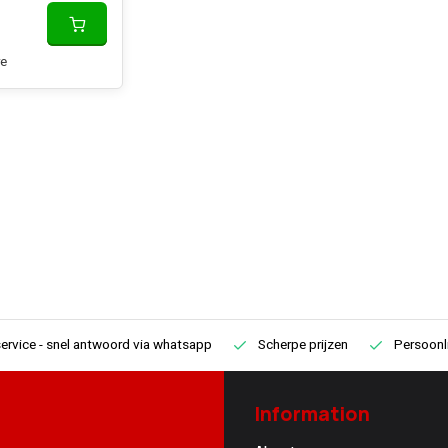
e
ervice
- snel antwoord via whatsapp
Scherpe prijzen
Persoonli
Information