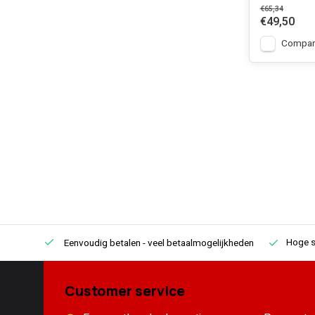
€65,34
€49,50
Compar
Hoge s
Eenvoudig betalen
- veel betaalmogelijkheden
Customer service