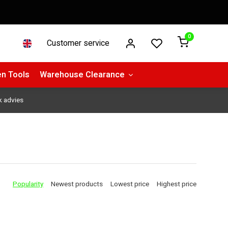
0
Customer service
n Tools
Warehouse Clearance
k advies
Popularity
Newest products
Lowest price
Highest price