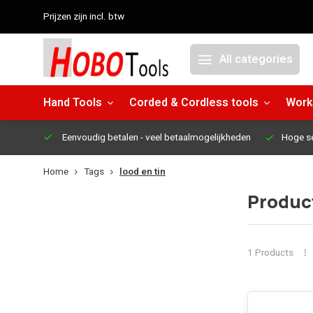
Prijzen zijn incl. btw
All categories
Hand Tools
Corded & Cordless tools
Work
Eenvoudig betalen
- veel betaalmogelijkheden
Hoge s
Home
Tags
lood en tin
Product
1 Products