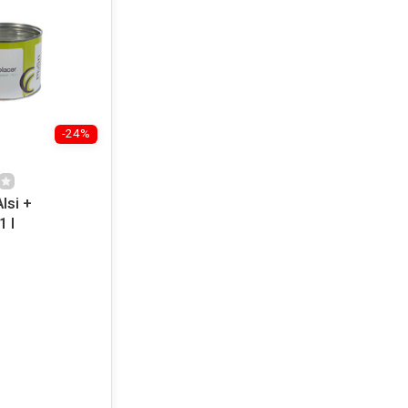
-24%
lsi +
1 l