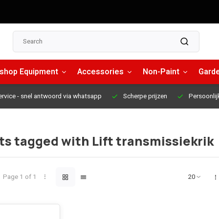
shop Equipment
Accessories
Non-Paint
Garde
ervice
- snel antwoord via whatsapp
Scherpe prijzen
Persoonlij
s tagged with Lift transmissiekrik
Page 1 of 1