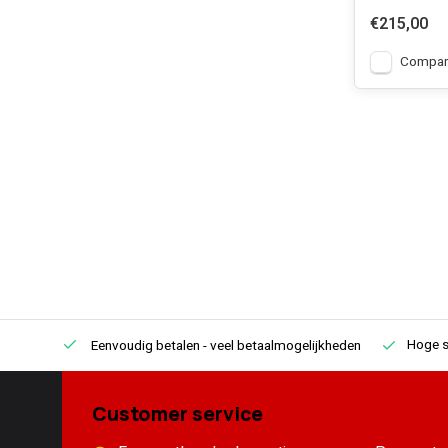
€215,00
Compar
Hoge s
Eenvoudig betalen
- veel betaalmogelijkheden
Customer service