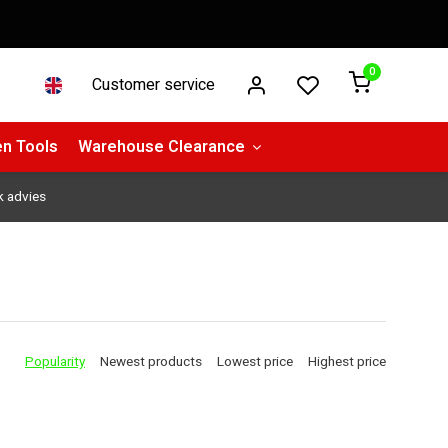
0
Customer service
n Tools
Warehouse Clearance
k advies
Popularity
Newest products
Lowest price
Highest price