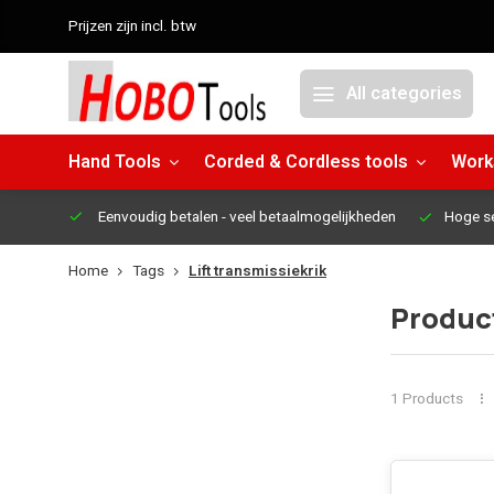
Prijzen zijn incl. btw
All categories
Hand Tools
Corded & Cordless tools
Work
Eenvoudig betalen
- veel betaalmogelijkheden
Hoge s
Home
Tags
Lift transmissiekrik
Product
1 Products