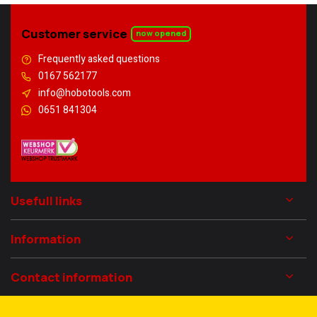
Customer service
now opened
Frequently asked questions
0167 562177
info@hobotools.com
0651 841304
Usefull links
Information
Contact information