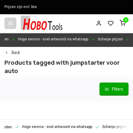
Prijzen zijn incl. btw
0
en
Hoge service
- snel antwoord via whatsapp
Scherpe prijzen
Pers
Back
Products tagged with jumpstarter voor
auto
Filters
Hoge service
- snel antwoord via whatsapp
Scherpe prijzen
Pe
den