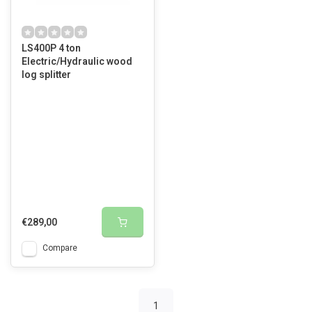
LS400P 4 ton
Electric/Hydraulic wood
log splitter
€289,00
Compare
1