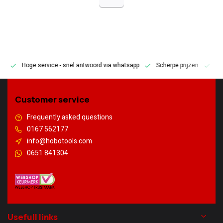
Hoge service
- snel antwoord via whatsapp
Scherpe prijzen
Pe
en
Customer service
Frequently asked questions
0167 562177
info@hobotools.com
0651 841304
Usefull links