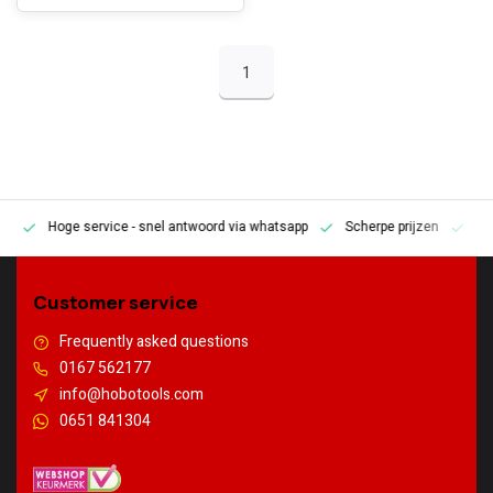
1
Hoge service
- snel antwoord via whatsapp
Scherpe prijzen
Pe
en
Customer service
Frequently asked questions
0167 562177
info@hobotools.com
0651 841304