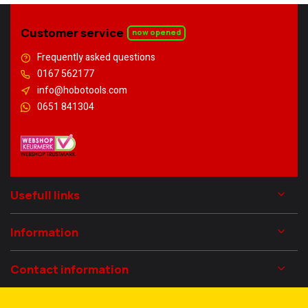
Customer service
now opened
Frequently asked questions
0167 562177
info@hobotools.com
0651 841304
Usefull links
Information
Contact information