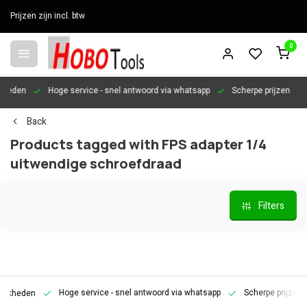
Prijzen zijn incl. btw
0
en
Hoge service
- snel antwoord via whatsapp
Scherpe prijzen
Per
Back
Products tagged with FPS adapter 1/4
uitwendige schroefdraad
Filters
Hoge service
- snel antwoord via whatsapp
Scherpe prijzen
P
den