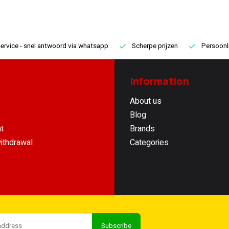
ervice
- snel antwoord via whatsapp
Scherpe prijzen
Persoonli
Information
About us
Blog
t
Brands
ithdrawal
Categories
Subscribe