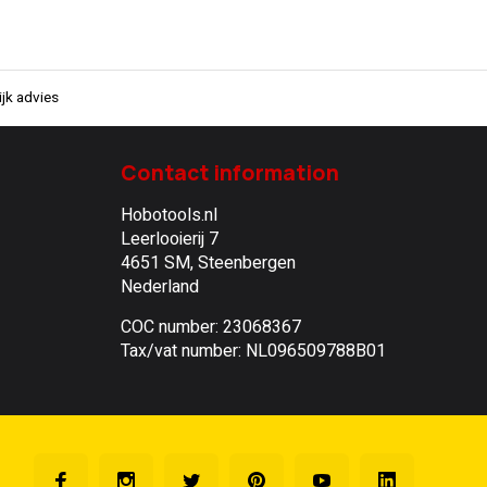
jk advies
Contact information
Hobotools.nl
Leerlooierij 7
4651 SM, Steenbergen
Nederland
COC number: 23068367
Tax/vat number: NL096509788B01