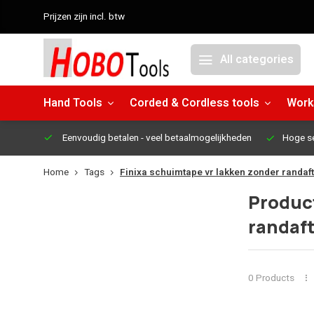
Prijzen zijn incl. btw
All categories
Hand Tools
Corded & Cordless tools
Work
Eenvoudig betalen
- veel betaalmogelijkheden
Hoge s
Home
Tags
Finixa schuimtape vr lakken zonder randa
Product
randaf
0 Products