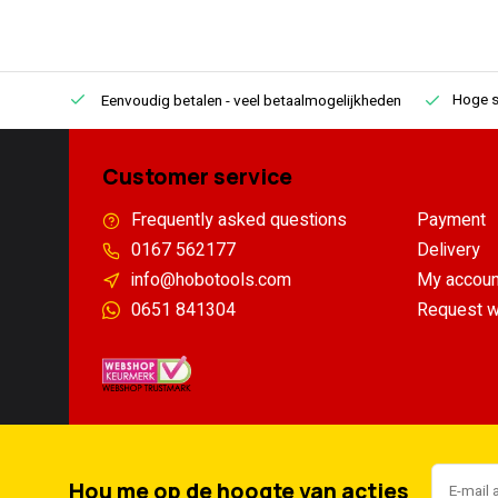
Hoge s
Eenvoudig betalen
- veel betaalmogelijkheden
Customer service
Frequently asked questions
Payment
0167 562177
Delivery
info@hobotools.com
My accoun
0651 841304
Request w
Hou me op de hoogte van acties