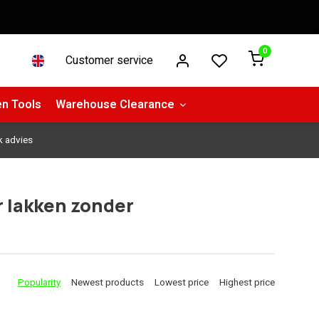
0
Customer service
n Tools
Warehouse Clearance
k advies
r lakken zonder
Popularity
Newest products
Lowest price
Highest price