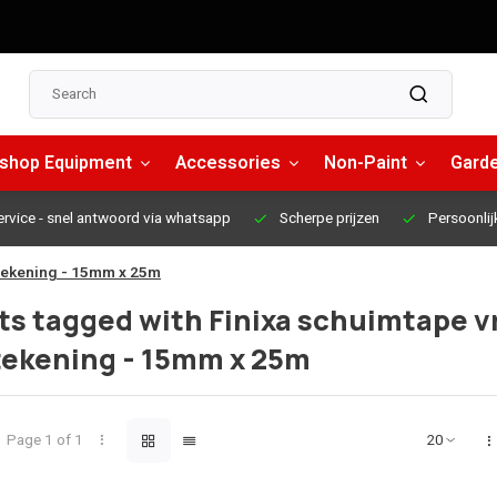
shop Equipment
Accessories
Non-Paint
Garde
ervice
- snel antwoord via whatsapp
Scherpe prijzen
Persoonlij
ftekening - 15mm x 25m
s tagged with Finixa schuimtape v
tekening - 15mm x 25m
Page 1 of 1