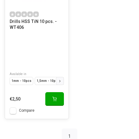
Drills HSS TiN 10 pcs. -
WT406
Available in
1mm - 10pcs
1,5mm - 10pcs
2mm - 10pcs
2.5mm - 10pcs
3mm - 10pcs
€2,50
Compare
1