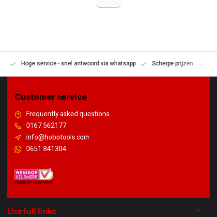
Hoge service
- snel antwoord via whatsapp
Scherpe prijzen
Pe
en
Customer service
Frequently asked questions
0167 562177
info@hobotools.com
0651 841304
Usefull links