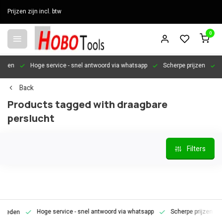
Prijzen zijn incl. btw
0
en
Hoge service
- snel antwoord via whatsapp
Scherpe prijzen
Pers
Back
Products tagged with draagbare
perslucht
Filters
Hoge service
- snel antwoord via whatsapp
Scherpe prijzen
Pe
den