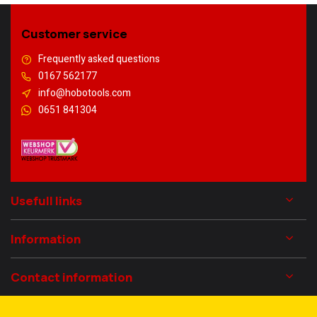
Customer service
Frequently asked questions
0167 562177
info@hobotools.com
0651 841304
Usefull links
Information
Contact information