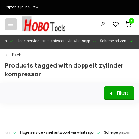
Prijzen zijn incl. btw
0
en
Hoge service
- snel antwoord via whatsapp
Scherpe prijzen
Pers
Back
Products tagged with doppelt zylinder
kompressor
Filters
Hoge service
- snel antwoord via whatsapp
Scherpe prijzen
Pe
en