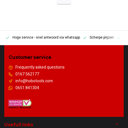
Hoge service
- snel antwoord via whatsapp
Scherpe prijzen
Pe
en
Customer service
Frequently asked questions
0167 562177
info@hobotools.com
0651 841304
Usefull links