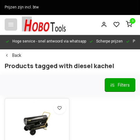
Prijzen zijn incl. btw
0
en
Hoge service
- snel antwoord via whatsapp
Scherpe prijzen
Pers
Back
Products tagged with diesel kachel
Filters