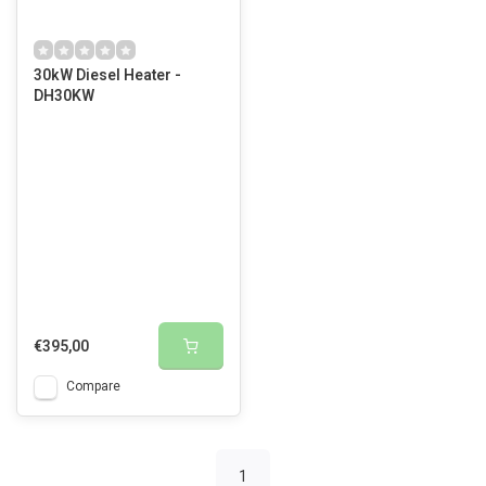
30kW Diesel Heater -
DH30KW
€395,00
Compare
1