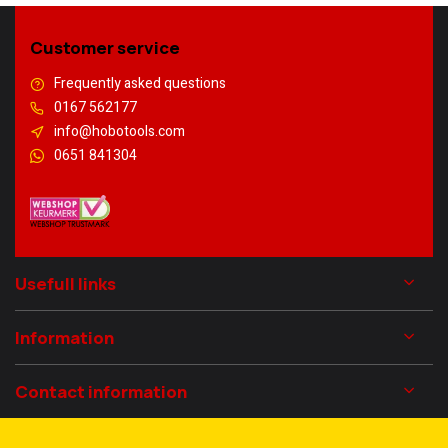
Customer service
Frequently asked questions
0167 562177
info@hobotools.com
0651 841304
Usefull links
Information
Contact information