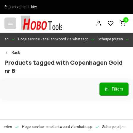
Prijzen zijn incl. btw
0
en
Hoge service
- snel antwoord via whatsapp
Scherpe prijzen
Pers
Back
Products tagged with Copenhagen Gold
nr 8
Filters
Hoge service
- snel antwoord via whatsapp
Scherpe prijzen
Pe
den