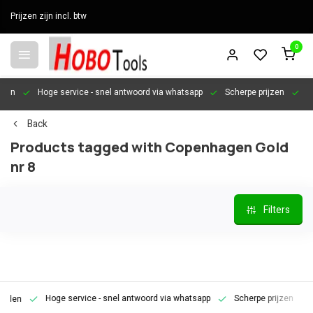
Prijzen zijn incl. btw
0
en
Hoge service
- snel antwoord via whatsapp
Scherpe prijzen
Pers
Back
Products tagged with Copenhagen Gold
nr 8
Filters
Hoge service
- snel antwoord via whatsapp
Scherpe prijzen
Pe
en