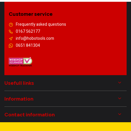
Customer service
Frequently asked questions
0167 562177
info@hobotools.com
0651 841304
Usefull links
Information
Contact information