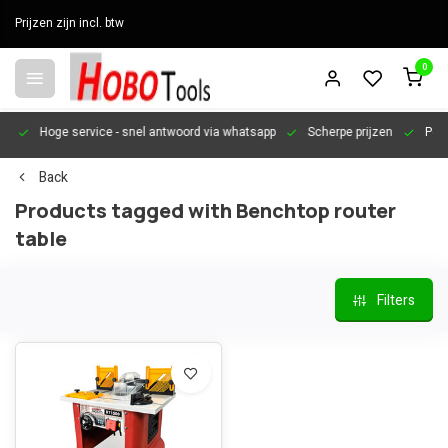
Prijzen zijn incl. btw
0
en
Hoge service
- snel antwoord via whatsapp
Scherpe prijzen
Pers
Back
Products tagged with Benchtop router
table
Filters