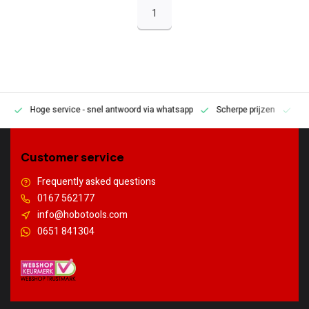
1
Hoge service
- snel antwoord via whatsapp
Scherpe prijzen
Pe
en
Customer service
Frequently asked questions
0167 562177
info@hobotools.com
0651 841304