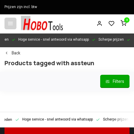
Prijzen zijn incl. btw
0
en
Hoge service
- snel antwoord via whatsapp
Scherpe prijzen
Pers
Back
Products tagged with assteun
Filters
Hoge service
- snel antwoord via whatsapp
Scherpe prijzen
Pe
den