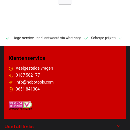
Hoge service
- snel antwoord via whatsapp
Scherpe prijzen
Pe
en
Klantenservice
Veelgestelde vragen
0167 562177
info@hobotools.com
0651 841304
Usefull links