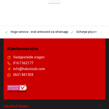
Hoge service
- snel antwoord via whatsapp
Scherpe prijzen
Pe
en
Klantenservice
Veelgestelde vragen
0167 562177
info@hobotools.com
0651 841304
Usefull links