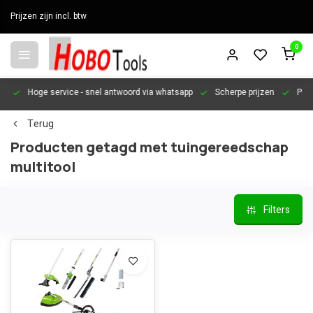
Prijzen zijn incl. btw
0
en
Hoge service
- snel antwoord via whatsapp
Scherpe prijzen
Pers
Terug
Producten getagd met tuingereedschap
multitool
Filters