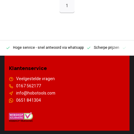
1
Hoge service
- snel antwoord via whatsapp
Scherpe prijzen
Pe
en
Klantenservice
Veelgestelde vragen
0167 562177
info@hobotools.com
0651 841304