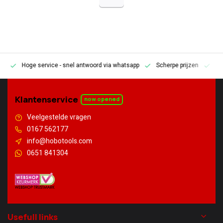
Hoge service
- snel antwoord via whatsapp
Scherpe prijzen
Pe
en
Klantenservice
now opened
Veelgestelde vragen
0167 562177
info@hobotools.com
0651 841304
Usefull links