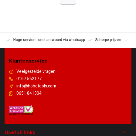
Hoge service
- snel antwoord via whatsapp
Scherpe prijzen
Pe
en
Klantenservice
Veelgestelde vragen
0167 562177
info@hobotools.com
0651 841304
Usefull links