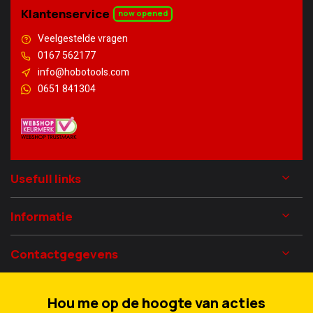
Klantenservice
now opened
Veelgestelde vragen
0167 562177
info@hobotools.com
0651 841304
Usefull links
Informatie
Contactgegevens
Hou me op de hoogte van acties