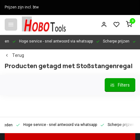
Prijzen zijn incl. btw
0
en
Hoge service
- snel antwoord via whatsapp
Scherpe prijzen
Pers
Terug
Producten getagd met Stoßstangenregal
Filters
Hoge service
- snel antwoord via whatsapp
Scherpe prijzen
Pe
den