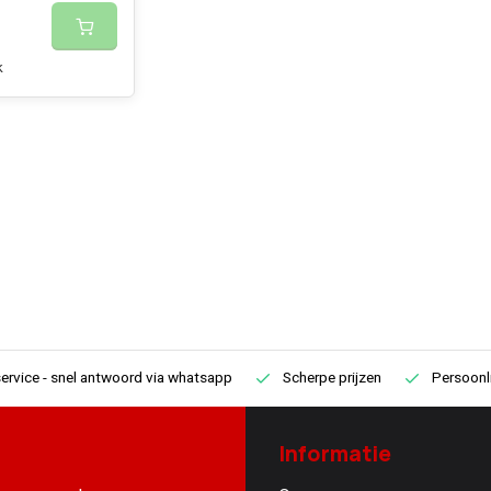
k
ervice
- snel antwoord via whatsapp
Scherpe prijzen
Persoonli
Informatie