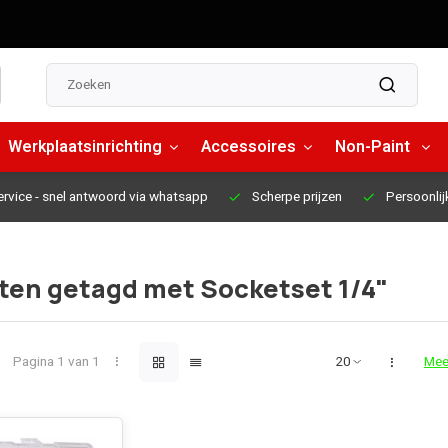
Werkplaatsinrichting
Accessoires
Non-Paint
ervice
- snel antwoord via whatsapp
Scherpe prijzen
Persoonlij
ten getagd met Socketset 1/4"
Pagina 1 van 1
Mee