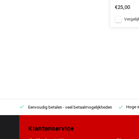
€25,00
Vergelij
Hoge s
Eenvoudig betalen
- veel betaalmogelijkheden
Klantenservice