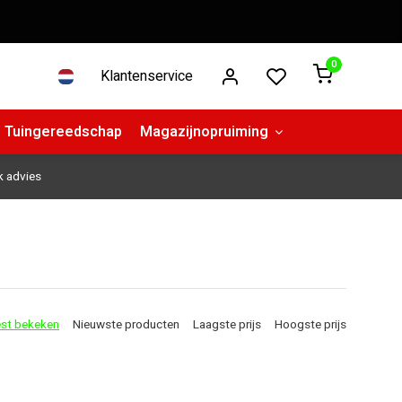
0
Klantenservice
Tuingereedschap
Magazijnopruiming
k advies
st bekeken
Nieuwste producten
Laagste prijs
Hoogste prijs