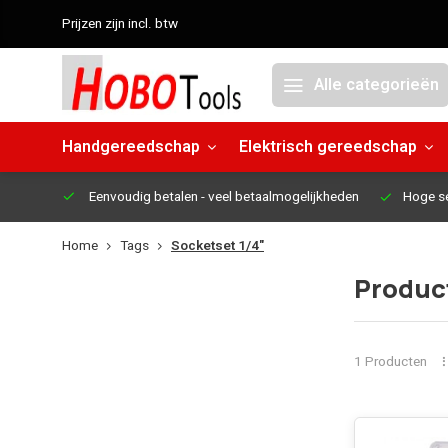
Prijzen zijn incl. btw
Alle categorieën
Handgereedschap
Elektrisch gereedschap
Eenvoudig betalen
- veel betaalmogelijkheden
Hoge s
Home
Tags
Socketset 1/4"
Produc
1 Producten